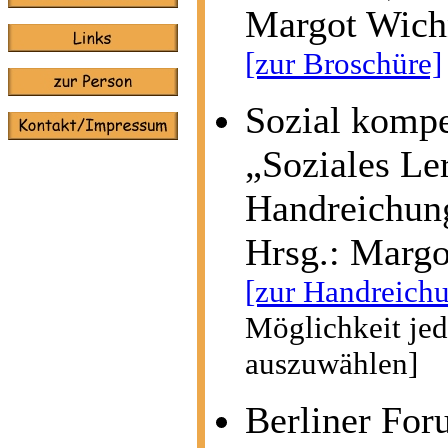
Margot Wich
[zur Broschüre]
Sozial komp
„Soziales Le
°
Handreichung
Hrsg.: Margo
[zur Handreich
Möglichkeit jed
auszuwählen
]
Berliner For