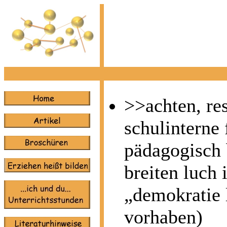
°
<<<<<
°
°
°
°
°
°
°
>>achten, re
°
schulinterne 
°
°
pädagogisch 
°
°
breiten luc
°
°
„demokratie 
vorhaben)